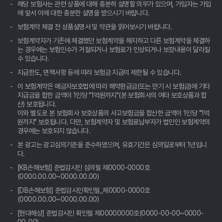
해당 보험사는 관련 상품에 대해 충분히 설명할 의무가 있으며, 가입자는 가입
에 앞서 이에 대한 충분한 설명을 받으시기 바랍니다.
보험계약 체결 전 상품설명서 및 약관을 읽어보시기 바랍니다.
보험계약자가 기존에 체결했던 보험계약을 해지하고 다른 보험계약을 체결하
는 경우에는 보험인수가 거절되거나 보험료가 인상되거나 보장내용이 달라질
수 있습니다.
지급한도, 면책사항 등에 따라 보험금 지급이 제한될 수 있습니다.
이 보험계약은 예금자보호법에 따라 해약환급금(또는 만기 시 보험금)에 기타
지급금을 합한 금액이 1인당 "1억원까지"(본 보험회사의 여타 보호상품과 합
산) 보호됩니다.
이와 별도로 본 보험회사 보호상품의 사고보험금을 합산한 금액이 1인당 "1억
원까지" 보호됩니다. 다만, 보험계약자 및 보험료납부자가 법인인 보험계약의
경우에는 보호되지 않습니다.
본 광고는 광고심의기준을 준수하였으며, 유효기간은 심의일로부터 1년입니
다.
[KB손해보험] 준법감시인 심의필 제0000-0000호
(0000.00.00~0000.00.00)
[DB손해보험] 준법감시인확인필_제0000-0000호
(0000.00.00~0000.00.00)
[현대해상] 준법감시인 확인필 제00000000호(0000-00-00~0000-