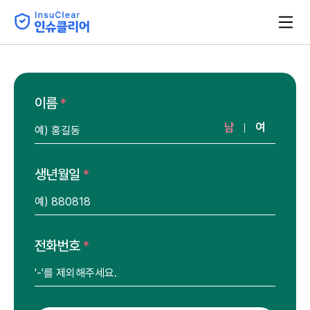
이름
남
여
생년월일
전화번호